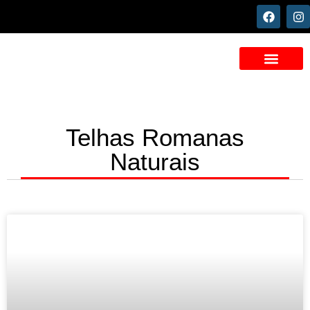
Madeiras para sua Obra
Fale Conosco
Telhas Romanas
Naturais